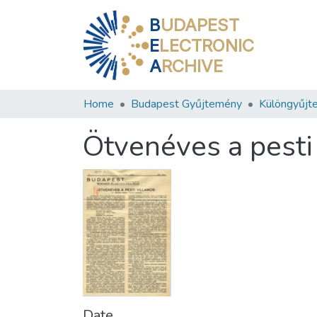
B
UDAPEST
E
LECTRONIC
A
RCHIVE
Home
Budapest Gyűjtemény
Különgyűjt
Ötvenéves a pesti
Date