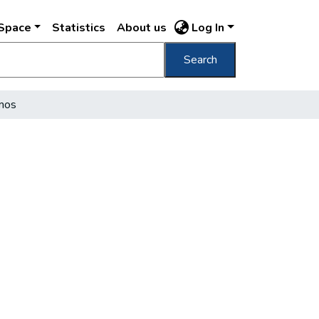
DSpace
Statistics
About us
Log In
Search
amos