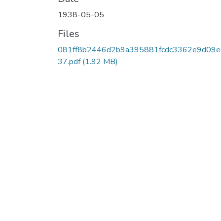
1938-05-05
Files
081ff8b2446d2b9a395881fcdc3362e9d09
37.pdf
(1.92 MB)