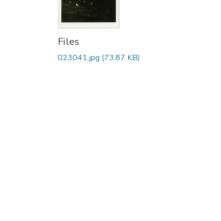
Files
023041.jpg
(73.87 KB)