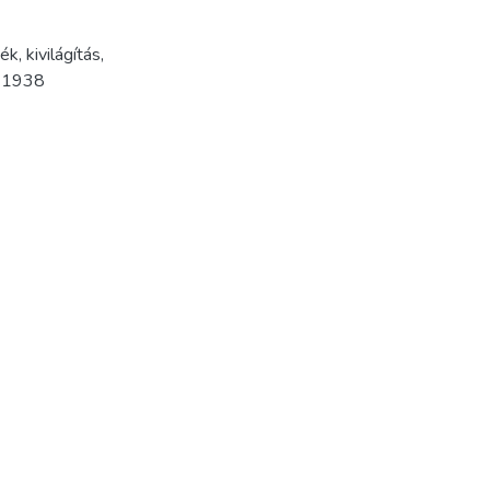
ték
,
kivilágítás
,
,
1938