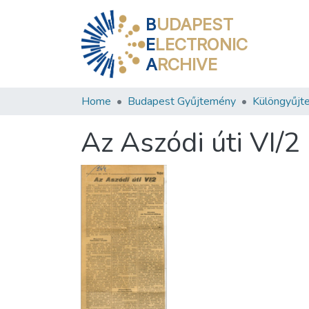
B
UDAPEST
E
LECTRONIC
A
RCHIVE
Home
Budapest Gyűjtemény
Különgyűjt
Az Aszódi úti VI/2