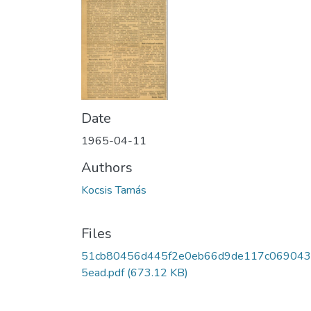
Date
1965-04-11
Authors
Kocsis Tamás
Files
51cb80456d445f2e0eb66d9de117c06904
5ead.pdf
(673.12 KB)