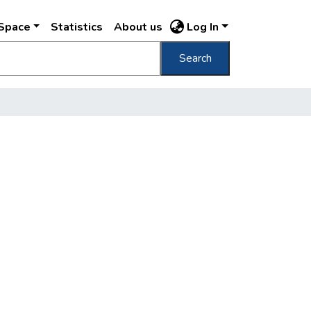
DSpace
Statistics
About us
Log In
Search