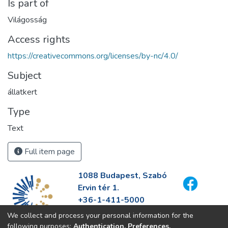
Is part of
Világosság
Access rights
https://creativecommons.org/licenses/by-nc/4.0/
Subject
állatkert
Type
Text
Full item page
1088 Budapest, Szabó
Ervin tér 1.
+36-1-411-5000
info@fszek.hu
We collect and process your personal information for the
https://fszek.hu
following purposes:
Authentication, Preferences,