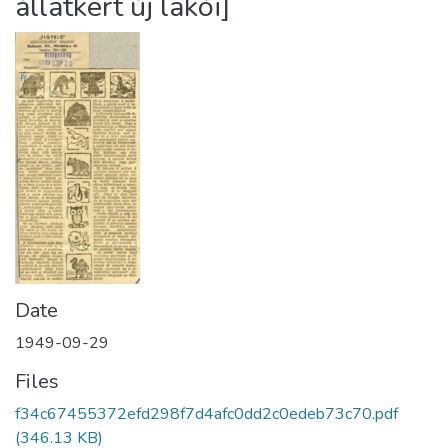
állatkert új lakói]
Date
1949-09-29
Files
f34c67455372efd298f7d4afc0dd2c0edeb73c70.pdf
(346.13 KB)