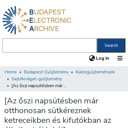
B
UDAPEST
E
LECTRONIC
A
RCHIVE
Search
(current
Log In
Home
Budapest Gyűjtemény
Különgyűjtemények
Communities & Collections
Sajtókivágat-gyűjtemény
All of DSpace
[Az őszi napsütésben már otthonosan sütkéreznek ketreceikben és kifutókban az állatkert új lakói]
Statistics
[Az őszi napsütésben már
About us
otthonosan sütkéreznek
ketreceikben és kifutókban az