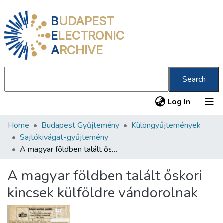
B
UDAPEST
E
LECTRONIC
A
RCHIVE
Search
(current
Log In
Home
Budapest Gyűjtemény
Különgyűjtemények
Communities & Collections
Sajtókivágat-gyűjtemény
All of DSpace
A magyar földben talált őskori kincsek külföldre vándorolnak
Statistics
A magyar földben talált őskori
About us
kincsek külföldre vándorolnak