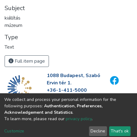
Subject
kiállítás
múzeum
Type
Text
Full item page
1088 Budapest, Szabó
Ervin tér 1.
+36-1-411-5000
info@fszek.hu
We collect and process your personal information for the
https://fszek.hu
following purposes:
Authentication, Preferences,
Acknowledgement and Statistics
.
To learn more, please read our
privacy policy
.
Customize
Decline
That's ok