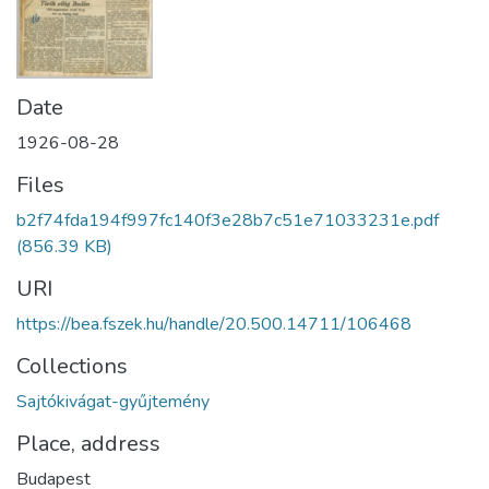
Date
1926-08-28
Files
b2f74fda194f997fc140f3e28b7c51e71033231e.pdf
(856.39 KB)
URI
https://bea.fszek.hu/handle/20.500.14711/106468
Collections
Sajtókivágat-gyűjtemény
Place, address
Budapest