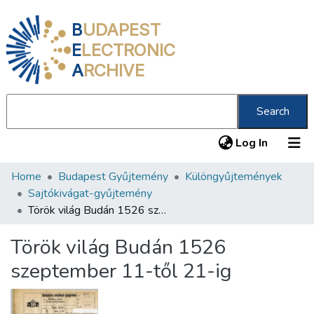
B
UDAPEST
E
LECTRONIC
A
RCHIVE
Search
(current
Log In
Home
Budapest Gyűjtemény
Különgyűjtemények
Communities & Collections
Sajtókivágat-gyűjtemény
All of DSpace
Török világ Budán 1526 szeptember 11-től 21-ig
Statistics
Török világ Budán 1526
About us
szeptember 11-től 21-ig