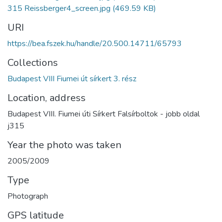
315 Reissberger4_screen.jpg
(469.59 KB)
URI
https://bea.fszek.hu/handle/20.500.14711/65793
Collections
Budapest VIII Fiumei út sírkert 3. rész
Location, address
Budapest VIII. Fiumei úti Sírkert Falsírboltok - jobb oldal
j315
Year the photo was taken
2005/2009
Type
Photograph
GPS latitude