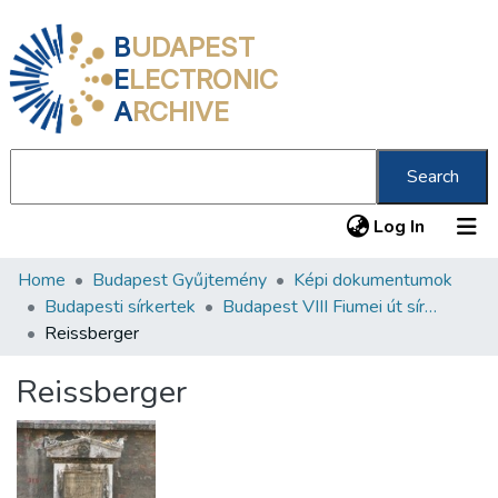
B
UDAPEST
E
LECTRONIC
A
RCHIVE
Search
(current
Log In
Home
Budapest Gyűjtemény
Képi dokumentumok
Communities & Collections
Budapesti sírkertek
Budapest VIII Fiumei út sírkert 3. rész
All of DSpace
Reissberger
Statistics
Reissberger
About us