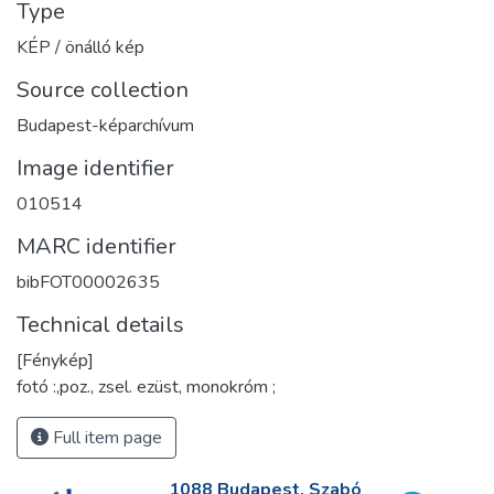
Type
KÉP / önálló kép
Source collection
Budapest-képarchívum
Image identifier
010514
MARC identifier
bibFOT00002635
Technical details
[Fénykép]
fotó :,poz., zsel. ezüst, monokróm ;
Full item page
1088 Budapest, Szabó