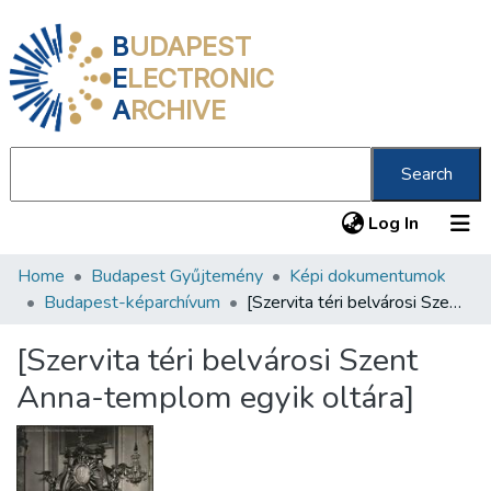
B
UDAPEST
E
LECTRONIC
A
RCHIVE
Search
(current
Log In
Home
Budapest Gyűjtemény
Képi dokumentumok
Communities & Collections
Budapest-képarchívum
[Szervita téri belvárosi Szent Anna-templom egyik oltára]
All of DSpace
[Szervita téri belvárosi Szent
Statistics
Anna-templom egyik oltára]
About us