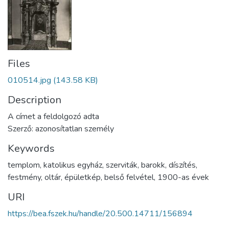
Files
010514.jpg
(143.58 KB)
Description
A címet a feldolgozó adta
Szerző: azonosítatlan személy
Keywords
templom
,
katolikus egyház
,
szerviták
,
barokk
,
díszítés
,
festmény
,
oltár
,
épületkép
,
belső felvétel
,
1900-as évek
URI
https://bea.fszek.hu/handle/20.500.14711/156894