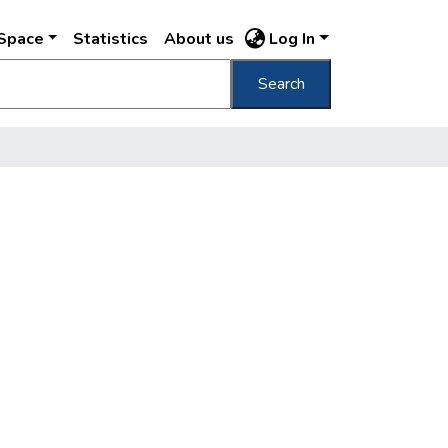
DSpace
Statistics
About us
Log In
Search