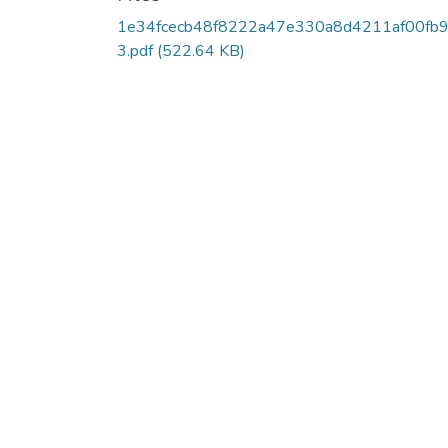
1e34fcecb48f8222a47e330a8d4211af00fb
3.pdf
(522.64 KB)