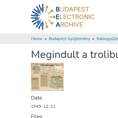
B
UDAPEST
E
LECTRONIC
A
RCHIVE
Home
Budapest Gyűjtemény
Különgyűjt
Megindult a trolib
Date
1949-12-21
Files