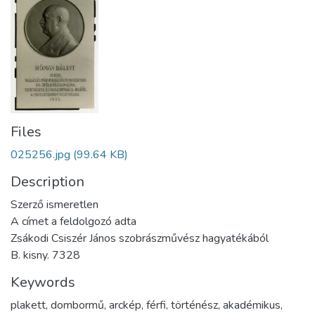
Files
025256.jpg
(99.64 KB)
Description
Szerző ismeretlen
A címet a feldolgozó adta
Zsákodi Csiszér János szobrászművész hagyatékából
B. kisny. 7328
Keywords
plakett
,
dombormű
,
arckép
,
férfi
,
történész
,
akadémikus
,