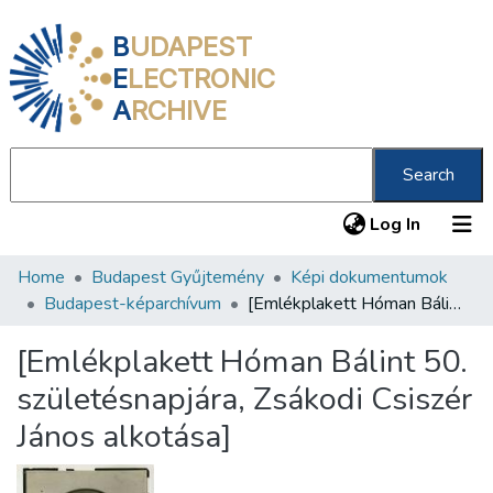
B
UDAPEST
E
LECTRONIC
A
RCHIVE
Search
(current
Log In
Home
Budapest Gyűjtemény
Képi dokumentumok
Communities & Collections
Budapest-képarchívum
[Emlékplakett Hóman Bálint 50. születésnapjára, Zsákodi Csiszér János alkotása]
All of DSpace
[Emlékplakett Hóman Bálint 50.
Statistics
születésnapjára, Zsákodi Csiszér
About us
János alkotása]