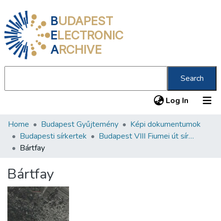
B
UDAPEST
E
LECTRONIC
A
RCHIVE
Search
(current
Log In
Home
Budapest Gyűjtemény
Képi dokumentumok
Communities & Collections
Budapesti sírkertek
Budapest VIII Fiumei út sírkert 3. rész
All of DSpace
Bártfay
Statistics
Bártfay
About us