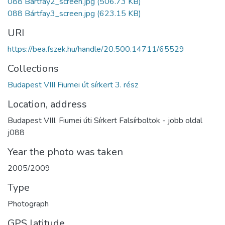
088 Bártfay2_screen.jpg
(506.73 KB)
088 Bártfay3_screen.jpg
(623.15 KB)
URI
https://bea.fszek.hu/handle/20.500.14711/65529
Collections
Budapest VIII Fiumei út sírkert 3. rész
Location, address
Budapest VIII. Fiumei úti Sírkert Falsírboltok - jobb oldal
j088
Year the photo was taken
2005/2009
Type
Photograph
GPS latitude