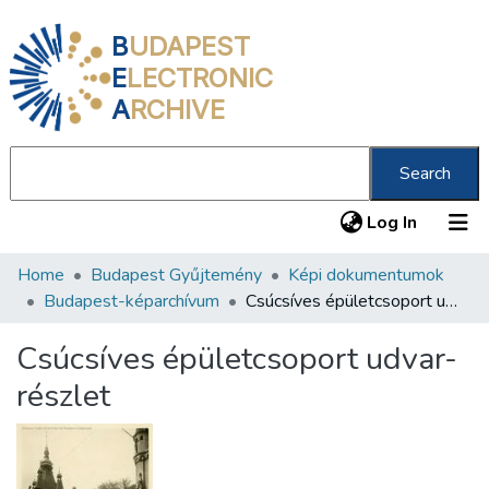
B
UDAPEST
E
LECTRONIC
A
RCHIVE
Search
(current
Log In
Home
Budapest Gyűjtemény
Képi dokumentumok
Communities & Collections
Budapest-képarchívum
Csúcsíves épületcsoport udvar-részlet
All of DSpace
Csúcsíves épületcsoport udvar-
Statistics
részlet
About us