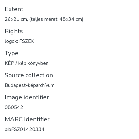
Extent
26x21 cm, (teljes méret: 48x34 cm)
Rights
Jogok: FSZEK
Type
KÉP / kép könyvben
Source collection
Budapest-képarchívum
Image identifier
080542
MARC identifier
bibFSZ01420334