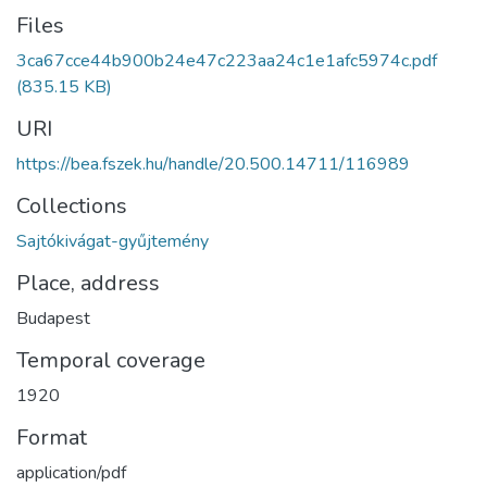
Files
3ca67cce44b900b24e47c223aa24c1e1afc5974c.pdf
(835.15 KB)
URI
https://bea.fszek.hu/handle/20.500.14711/116989
Collections
Sajtókivágat-gyűjtemény
Place, address
Budapest
Temporal coverage
1920
Format
application/pdf