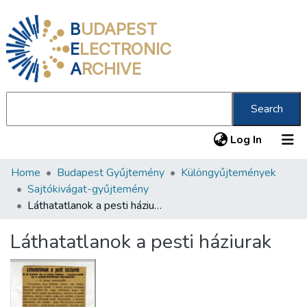
B
UDAPEST
E
LECTRONIC
A
RCHIVE
Search
(current
Log In
Home
Budapest Gyűjtemény
Különgyűjtemények
Communities & Collections
Sajtókivágat-gyűjtemény
All of DSpace
Láthatatlanok a pesti háziurak
Statistics
Láthatatlanok a pesti háziurak
About us