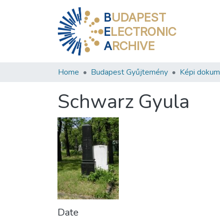
B
UDAPEST
E
LECTRONIC
A
RCHIVE
Home
Budapest Gyűjtemény
Képi doku
Schwarz Gyula
Date