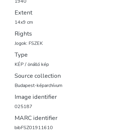
1940
Extent
14x9 cm
Rights
Jogok: FSZEK
Type
KÉP / önálló kép
Source collection
Budapest-képarchívum
Image identifier
025187
MARC identifier
bibFSZ01911610