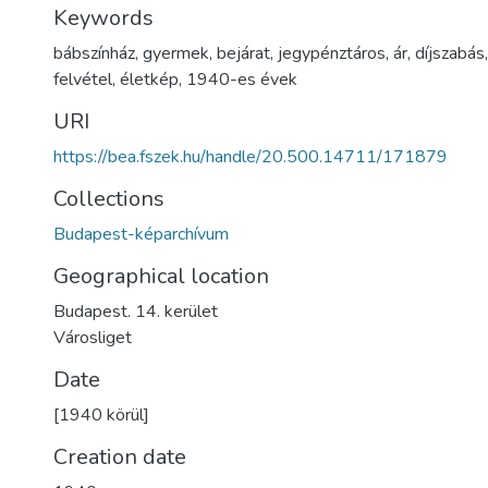
Keywords
bábszínház
,
gyermek
,
bejárat
,
jegypénztáros
,
ár
,
díjszabás
felvétel
,
életkép
,
1940-es évek
URI
https://bea.fszek.hu/handle/20.500.14711/171879
Collections
Budapest-képarchívum
Geographical location
Budapest. 14. kerület
Városliget
Date
[1940 körül]
Creation date