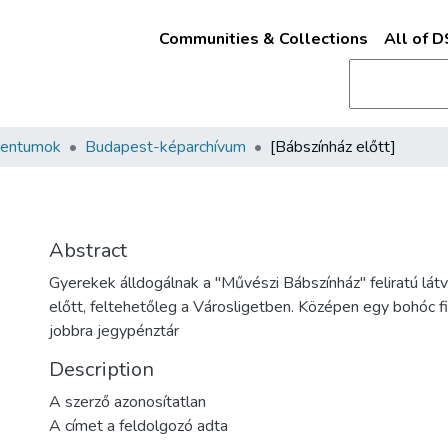
Communities & Collections
All of 
mentumok
Budapest-képarchívum
[Bábszínház előtt]
Abstract
Gyerekek álldogálnak a "Művészi Bábszínház" feliratú lát
előtt, feltehetőleg a Városligetben. Középen egy bohóc figu
jobbra jegypénztár
Description
A szerző azonosítatlan
A címet a feldolgozó adta