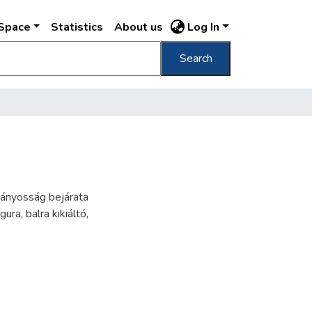
DSpace
Statistics
About us
Log In
Search
ványosság bejárata
ra, balra kikiáltó,