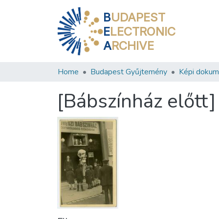
B
UDAPEST
E
LECTRONIC
A
RCHIVE
Home
Budapest Gyűjtemény
Képi doku
[Bábszínház előtt]