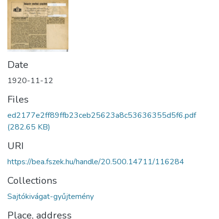
Date
1920-11-12
Files
ed2177e2ff89ffb23ceb25623a8c53636355d5f6.pdf
(282.65 KB)
URI
https://bea.fszek.hu/handle/20.500.14711/116284
Collections
Sajtókivágat-gyűjtemény
Place, address