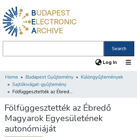
B
UDAPEST
E
LECTRONIC
A
RCHIVE
Search
(current
Log In
Home
Budapest Gyűjtemény
Különgyűjtemények
Communities & Collections
Sajtókivágat-gyűjtemény
All of DSpace
Fölfüggesztették az Ébredő Magyarok Egyesületének autonómiáját
Statistics
Fölfüggesztették az Ébredő
About us
Magyarok Egyesületének
autonómiáját