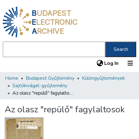
B
UDAPEST
E
LECTRONIC
A
RCHIVE
Search
(current
Log In
Home
Budapest Gyűjtemény
Különgyűjtemények
Communities & Collections
Sajtókivágat-gyűjtemény
All of DSpace
Az olasz "repülő" fagylaltosok
Statistics
Az olasz "repülő" fagylaltosok
About us