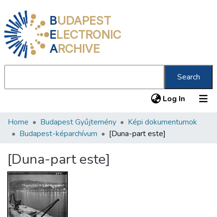
B
UDAPEST
E
LECTRONIC
A
RCHIVE
Search
(current
Log In
Home
Budapest Gyűjtemény
Képi dokumentumok
Communities & Collections
Budapest-képarchívum
[Duna-part este]
All of DSpace
[Duna-part este]
Statistics
About us