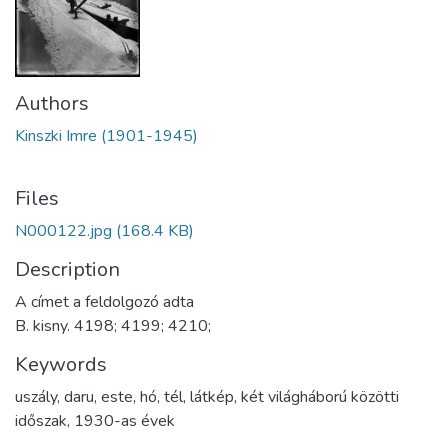
Authors
Kinszki Imre (1901-1945)
Files
N000122.jpg
(168.4 KB)
Description
A címet a feldolgozó adta
B. kisny. 4198; 4199; 4210;
Keywords
uszály
,
daru
,
este
,
hó
,
tél
,
látkép
,
két világháború közötti
időszak
,
1930-as évek