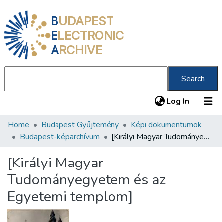
B
UDAPEST
E
LECTRONIC
A
RCHIVE
Search
(current
Log In
Home
Budapest Gyűjtemény
Képi dokumentumok
Communities & Collections
Budapest-képarchívum
[Királyi Magyar Tudományegyetem és az Egyetemi templom]
All of DSpace
[Királyi Magyar
Statistics
Tudományegyetem és az
About us
Egyetemi templom]