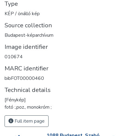
Type
KÉP / önálló kép
Source collection
Budapest-képarchívum
Image identifier
010674
MARC identifier
bibFOT00000460
Technical details
[Fénykép]
fotó :,poz., monokróm ;
Full item page
1088 Budapest, Szabó