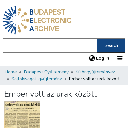
B
UDAPEST
E
LECTRONIC
A
RCHIVE
Search
(current
Log In
Home
Budapest Gyűjtemény
Különgyűjtemények
Communities & Collections
Sajtókivágat-gyűjtemény
Ember volt az urak között
All of DSpace
Ember volt az urak között
Statistics
About us