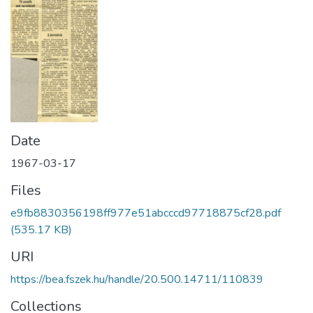
Date
1967-03-17
Files
e9fb8830356198ff977e51abcccd97718875cf28.pdf
(535.17 KB)
URI
https://bea.fszek.hu/handle/20.500.14711/110839
Collections