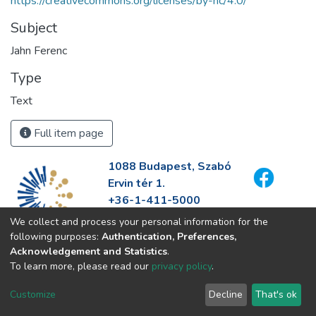
https://creativecommons.org/licenses/by-nc/4.0/
Subject
Jahn Ferenc
Type
Text
Full item page
1088 Budapest, Szabó
Ervin tér 1.
+36-1-411-5000
info@fszek.hu
We collect and process your personal information for the
https://fszek.hu
following purposes:
Authentication, Preferences,
Acknowledgement and Statistics
.
To learn more, please read our
privacy policy
.
Customize
Decline
That's ok