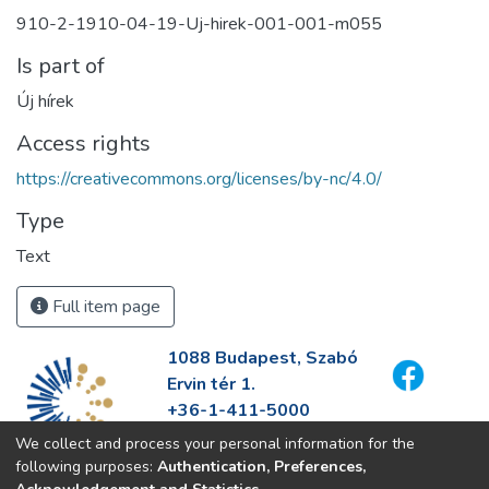
910-2-1910-04-19-Uj-hirek-001-001-m055
Is part of
Új hírek
Access rights
https://creativecommons.org/licenses/by-nc/4.0/
Type
Text
Full item page
1088 Budapest, Szabó
Ervin tér 1.
+36-1-411-5000
info@fszek.hu
We collect and process your personal information for the
https://fszek.hu
following purposes:
Authentication, Preferences,