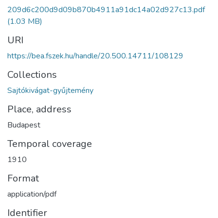
209d6c200d9d09b870b4911a91dc14a02d927c13.pdf
(1.03 MB)
URI
https://bea.fszek.hu/handle/20.500.14711/108129
Collections
Sajtókivágat-gyűjtemény
Place, address
Budapest
Temporal coverage
1910
Format
application/pdf
Identifier