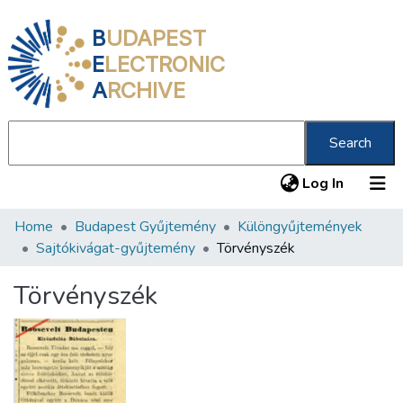
B
UDAPEST
E
LECTRONIC
A
RCHIVE
Search
(current
Log In
Home
Budapest Gyűjtemény
Különgyűjtemények
Communities & Collections
Sajtókivágat-gyűjtemény
Törvényszék
All of DSpace
Törvényszék
Statistics
About us