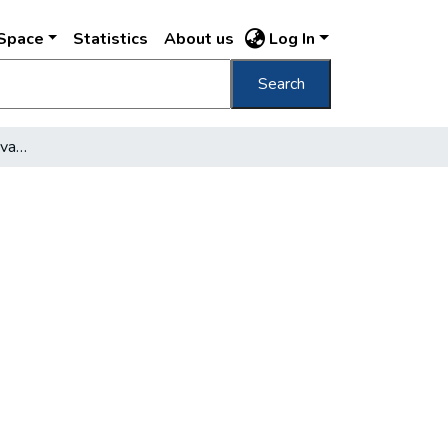
DSpace
Statistics
About us
Log In
Search
A főváros és a villamos vasutak