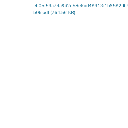
eb05f53a74a9d2e59e6bd48313f1b9582db
b06.pdf
(764.56 KB)