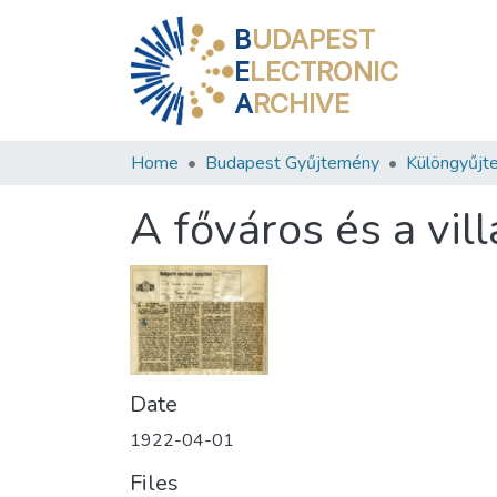
B
UDAPEST
E
LECTRONIC
A
RCHIVE
Home
Budapest Gyűjtemény
Különgyűjt
A főváros és a vil
Date
1922-04-01
Files