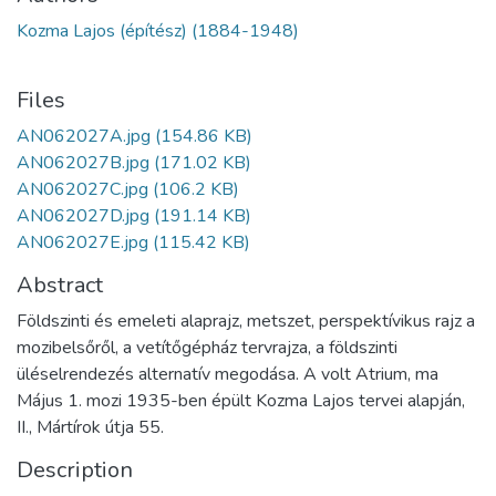
Kozma Lajos (építész) (1884-1948)
Files
AN062027A.jpg
(154.86 KB)
AN062027B.jpg
(171.02 KB)
AN062027C.jpg
(106.2 KB)
AN062027D.jpg
(191.14 KB)
AN062027E.jpg
(115.42 KB)
Abstract
Földszinti és emeleti alaprajz, metszet, perspektívikus rajz a
mozibelsőről, a vetítőgépház tervrajza, a földszinti
üléselrendezés alternatív megodása. A volt Atrium, ma
Május 1. mozi 1935-ben épült Kozma Lajos tervei alapján,
II., Mártírok útja 55.
Description