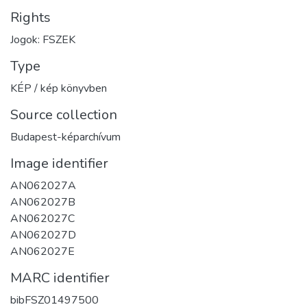
Rights
Jogok: FSZEK
Type
KÉP / kép könyvben
Source collection
Budapest-képarchívum
Image identifier
AN062027A
AN062027B
AN062027C
AN062027D
AN062027E
MARC identifier
bibFSZ01497500