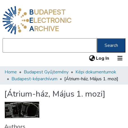
B
UDAPEST
E
LECTRONIC
A
RCHIVE
Search
(current
Log In
Home
Budapest Gyűjtemény
Képi dokumentumok
Communities & Collections
Budapest-képarchívum
[Átrium-ház, Május 1. mozi]
All of DSpace
[Átrium-ház, Május 1. mozi]
Statistics
About us
Authors