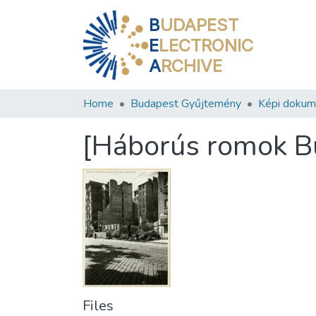
B
UDAPEST
E
LECTRONIC
A
RCHIVE
Home
Budapest Gyűjtemény
Képi doku
[Háborús romok B
Files