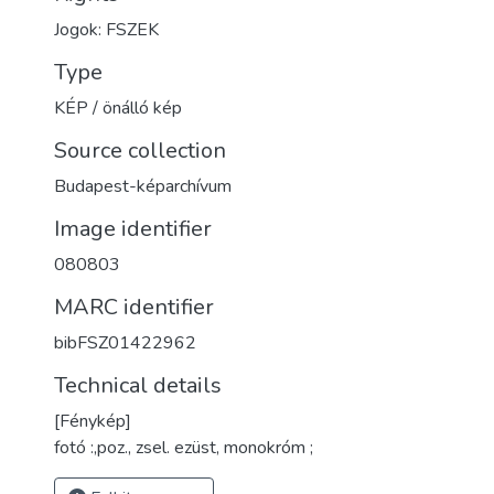
Jogok: FSZEK
Type
KÉP / önálló kép
Source collection
Budapest-képarchívum
Image identifier
080803
MARC identifier
bibFSZ01422962
Technical details
[Fénykép]
fotó :,poz., zsel. ezüst, monokróm ;