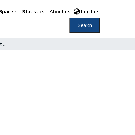
DSpace
Statistics
About us
Log In
Search
[Háborús romok Budapesten]