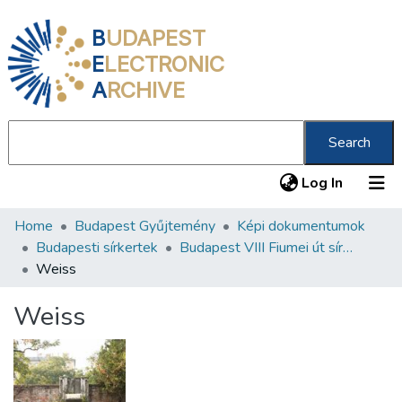
B
UDAPEST
E
LECTRONIC
A
RCHIVE
Search
(current
Log In
Home
Budapest Gyűjtemény
Képi dokumentumok
Communities & Collections
Budapesti sírkertek
Budapest VIII Fiumei út sírkert 3. rész
All of DSpace
Weiss
Statistics
Weiss
About us