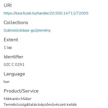
URI
https://bea.fszek.hu/handle/20.500.14711/72005
Collections
Számolócédula-gyűjtemény
Extent
1 lap
Identifier
SZC C 0291
Language
hun
Product/Service
Márkanév:Müller
Termék/szolgáltatás:képzőművészeti kellék