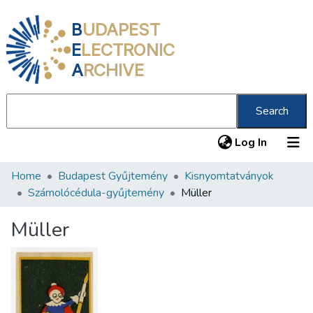
B
UDAPEST
E
LECTRONIC
A
RCHIVE
Search
(current
Log In
Home
Budapest Gyűjtemény
Kisnyomtatványok
Communities & Collections
Számolócédula-gyűjtemény
Müller
All of DSpace
Müller
Statistics
About us