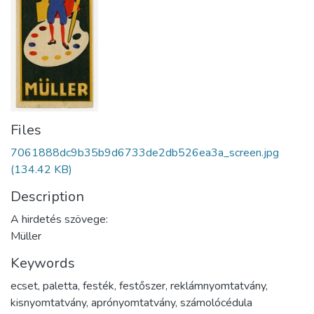
Files
7061888dc9b35b9d6733de2db526ea3a_screen.jpg
(134.42 KB)
Description
A hirdetés szövege:
Müller
Keywords
ecset
,
paletta
,
festék
,
festőszer
,
reklámnyomtatvány
,
kisnyomtatvány
,
aprónyomtatvány
,
számolócédula