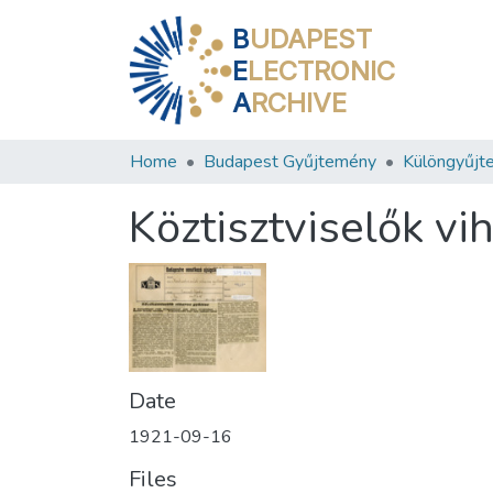
B
UDAPEST
E
LECTRONIC
A
RCHIVE
Home
Budapest Gyűjtemény
Különgyűjt
Köztisztviselők vi
Date
1921-09-16
Files