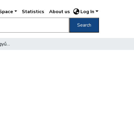
DSpace
Statistics
About us
Log In
Search
Köztisztviselők viharos gyűlése