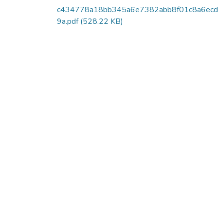
c434778a18bb345a6e7382abb8f01c8a6ec
9a.pdf
(528.22 KB)