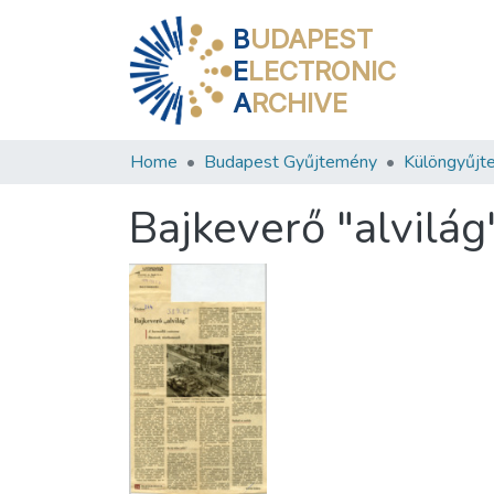
B
UDAPEST
E
LECTRONIC
A
RCHIVE
Home
Budapest Gyűjtemény
Különgyűjt
Bajkeverő "alvilág