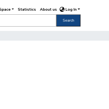
DSpace
Statistics
About us
Log In
Search