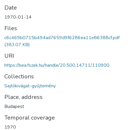
Date
1970-01-14
Files
c6c469b0715b494ad7659d9f6286ea11e86388cf.pdf
(383.07 KB)
URI
https://bea.fszek.hu/handle/20.500.14711/110900
Collections
Sajtókivágat-gyűjtemény
Place, address
Budapest
Temporal coverage
1970