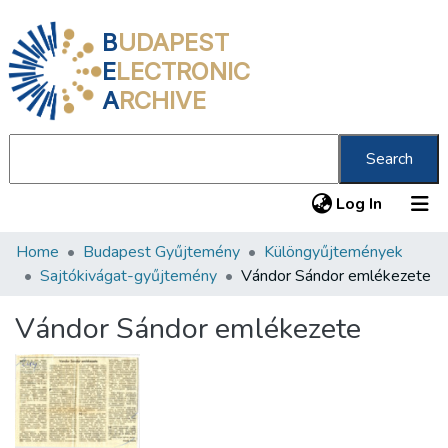
B
UDAPEST
E
LECTRONIC
A
RCHIVE
Search
(current
Log In
Home
Budapest Gyűjtemény
Különgyűjtemények
Communities & Collections
Sajtókivágat-gyűjtemény
Vándor Sándor emlékezete
All of DSpace
Vándor Sándor emlékezete
Statistics
About us