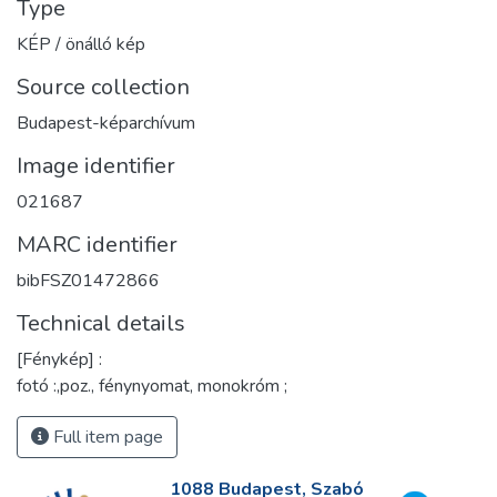
Type
KÉP / önálló kép
Source collection
Budapest-képarchívum
Image identifier
021687
MARC identifier
bibFSZ01472866
Technical details
[Fénykép] :
fotó :,poz., fénynyomat, monokróm ;
Full item page
1088 Budapest, Szabó