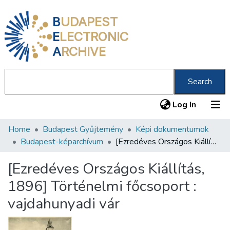
B
UDAPEST
E
LECTRONIC
A
RCHIVE
Search
(current
Log In
Home
Budapest Gyűjtemény
Képi dokumentumok
Communities & Collections
Budapest-képarchívum
[Ezredéves Országos Kiállítás, 1896] Történelmi főcsoport : vajdahunyadi vár
All of DSpace
[Ezredéves Országos Kiállítás,
Statistics
1896] Történelmi főcsoport :
About us
vajdahunyadi vár