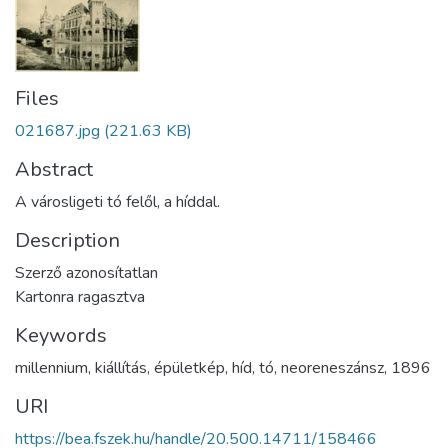
Files
021687.jpg
(221.63 KB)
Abstract
A városligeti tó felől, a híddal.
Description
Szerző azonosítatlan
Kartonra ragasztva
Keywords
millennium
,
kiállítás
,
épületkép
,
híd
,
tó
,
neoreneszánsz
,
1896
URI
https://bea.fszek.hu/handle/20.500.14711/158466