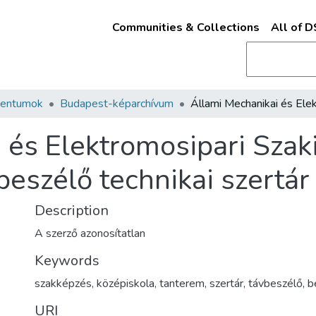
Communities & Collections
All of 
mentumok
Budapest-képarchívum
 és Elektromosipari Szak
eszélő technikai szertár
Description
A szerző azonosítatlan
Keywords
szakképzés
,
középiskola
,
tanterem
,
szertár
,
távbeszélő
,
b
URI