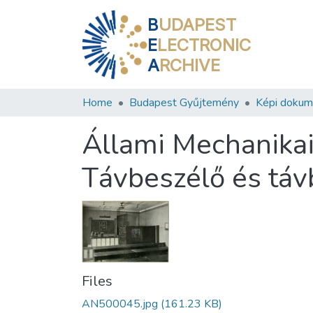
B
UDAPEST
E
LECTRONIC
A
RCHIVE
Home
Budapest Gyűjtemény
Képi doku
Állami Mechanikai
Távbeszélő és távb
Files
AN500045.jpg
(161.23 KB)