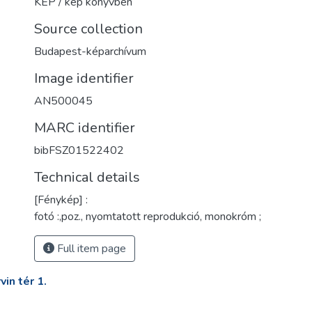
KÉP / kép könyvben
Source collection
Budapest-képarchívum
Image identifier
AN500045
MARC identifier
bibFSZ01522402
Technical details
[Fénykép] :
fotó :,poz., nyomtatott reprodukció, monokróm ;
Full item page
in tér 1.