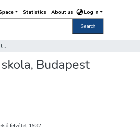
DSpace
Statistics
About us
Log In
Search
Állami Mechanikai és Elektromosipari Szakiskola, Budapest Távbeszélő és távbeszélő technikai szertár
iskola, Budapest
első felvétel
,
1932