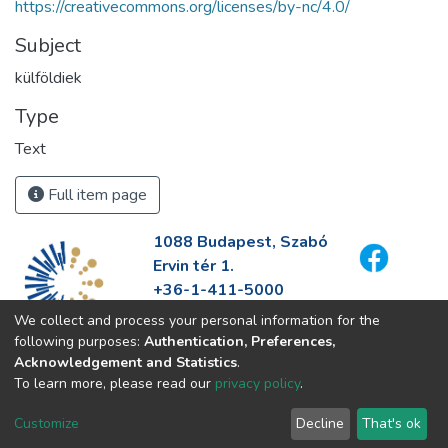
https://creativecommons.org/licenses/by-nc/4.0/
Subject
külföldiek
Type
Text
Full item page
1088 Budapest, Szabó
Ervin tér 1.
+36-1-411-5000
info@fszek.hu
We collect and process your personal information for the
https://fszek.hu
following purposes:
Authentication, Preferences,
Acknowledgement and Statistics
.
To learn more, please read our
privacy policy
.
Customize
Decline
That's ok