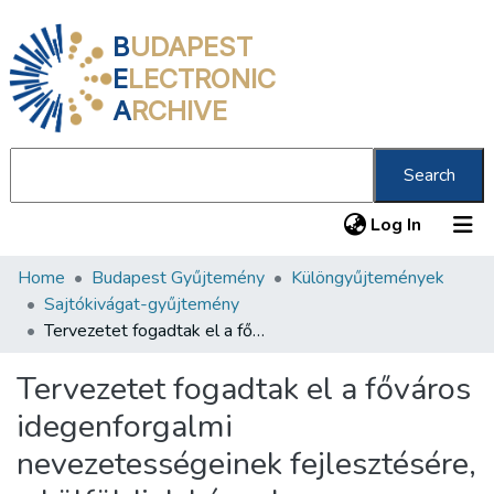
B
UDAPEST
E
LECTRONIC
A
RCHIVE
Search
(current
Log In
Home
Budapest Gyűjtemény
Különgyűjtemények
Communities & Collections
Sajtókivágat-gyűjtemény
All of DSpace
Tervezetet fogadtak el a főváros idegenforgalmi nevezetességeinek fejlesztésére, a külföldiek kényelmes elhelyezésére
Statistics
Tervezetet fogadtak el a főváros
About us
idegenforgalmi
nevezetességeinek fejlesztésére,