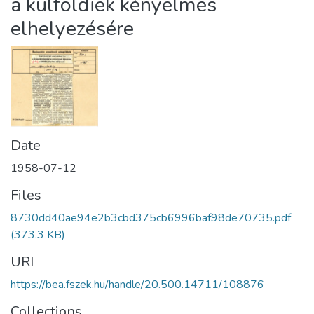
a külföldiek kényelmes
elhelyezésére
Date
1958-07-12
Files
8730dd40ae94e2b3cbd375cb6996baf98de70735.pdf
(373.3 KB)
URI
https://bea.fszek.hu/handle/20.500.14711/108876
Collections