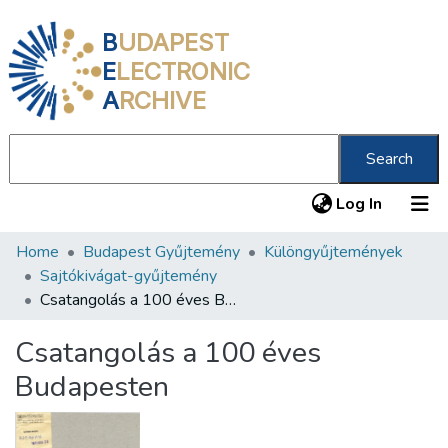
B
UDAPEST
E
LECTRONIC
A
RCHIVE
Search
(current
Log In
Home
Budapest Gyűjtemény
Különgyűjtemények
Communities & Collections
Sajtókivágat-gyűjtemény
All of DSpace
Csatangolás a 100 éves Budapesten
Statistics
Csatangolás a 100 éves
About us
Budapesten