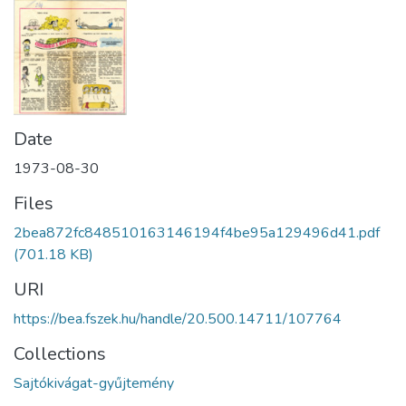
Date
1973-08-30
Files
2bea872fc848510163146194f4be95a129496d41.pdf
(701.18 KB)
URI
https://bea.fszek.hu/handle/20.500.14711/107764
Collections
Sajtókivágat-gyűjtemény