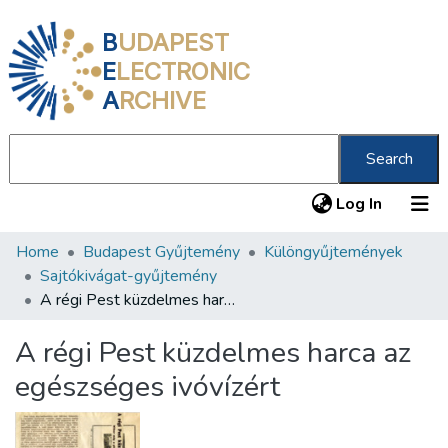
B
UDAPEST
E
LECTRONIC
A
RCHIVE
Search
(current
Log In
Home
Budapest Gyűjtemény
Különgyűjtemények
Communities & Collections
Sajtókivágat-gyűjtemény
All of DSpace
A régi Pest küzdelmes harca az egészséges ivóvízért
Statistics
A régi Pest küzdelmes harca az
About us
egészséges ivóvízért