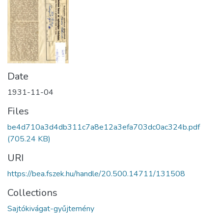
Date
1931-11-04
Files
be4d710a3d4db311c7a8e12a3efa703dc0ac324b.pdf
(705.24 KB)
URI
https://bea.fszek.hu/handle/20.500.14711/131508
Collections
Sajtókivágat-gyűjtemény