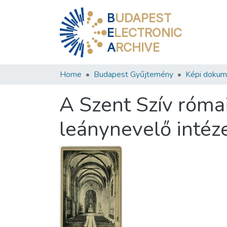
B
UDAPEST
E
LECTRONIC
A
RCHIVE
Home
Budapest Gyűjtemény
Képi doku
A Szent Szív római
leánynevelő intéze