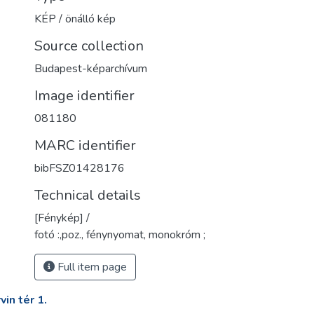
KÉP / önálló kép
Source collection
Budapest-képarchívum
Image identifier
081180
MARC identifier
bibFSZ01428176
Technical details
[Fénykép] /
fotó :,poz., fénynyomat, monokróm ;
Full item page
in tér 1.