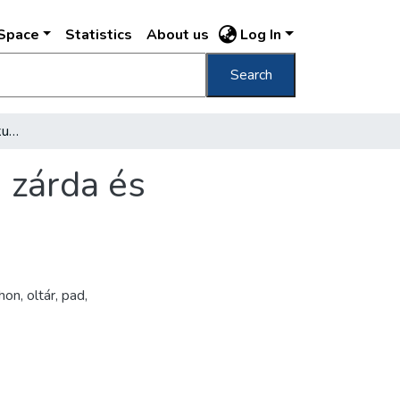
DSpace
Statistics
About us
Log In
Search
A Szent Szív római katolikus szerzetesrendi zárda és leánynevelő intézet, iskola: templom
 zárda és
hon
,
oltár
,
pad
,