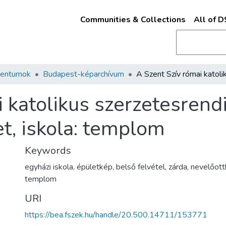
Communities & Collections
All of 
mentumok
Budapest-képarchívum
 katolikus szerzetesrendi
t, iskola: templom
Keywords
egyházi iskola
,
épületkép
,
belső felvétel
,
zárda
,
nevelőott
templom
URI
https://bea.fszek.hu/handle/20.500.14711/153771