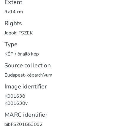
Extent
9x14 cm
Rights
Jogok: FSZEK
Type
KÉP / önálló kép
Source collection
Budapest-képarchívum
Image identifier
K001638
K001638v
MARC identifier
bibFSZ01883092