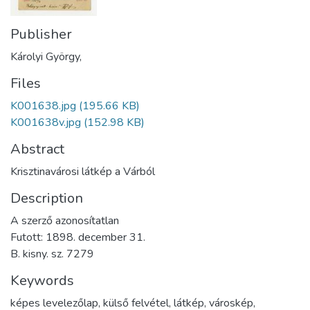
Publisher
Károlyi György,
Files
K001638.jpg
(195.66 KB)
K001638v.jpg
(152.98 KB)
Abstract
Krisztinavárosi látkép a Várból
Description
A szerző azonosítatlan
Futott: 1898. december 31.
B. kisny. sz. 7279
Keywords
képes levelezőlap
,
külső felvétel
,
látkép
,
városkép
,