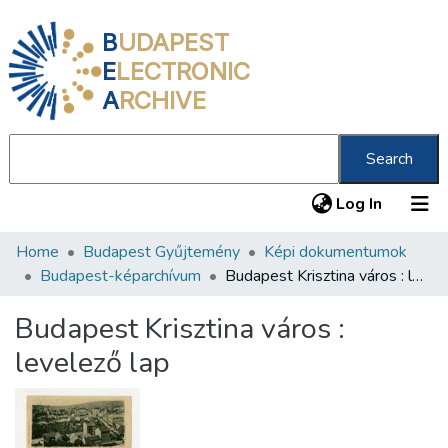
B
UDAPEST
E
LECTRONIC
A
RCHIVE
Search
(current
Log In
Home
Budapest Gyűjtemény
Képi dokumentumok
Communities & Collections
Budapest-képarchívum
Budapest Krisztina város : levelező lap
All of DSpace
Budapest Krisztina város :
Statistics
levelező lap
About us