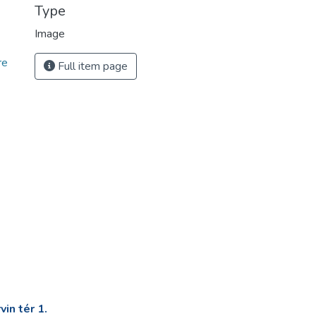
Type
Image
re
Full item page
in tér 1.