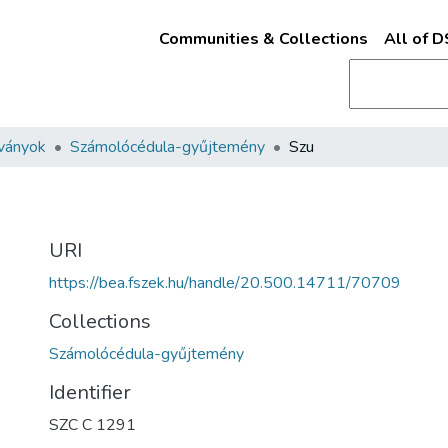
Communities & Collections
All of 
ványok
Számolócédula-gyűjtemény
Szu
URI
https://bea.fszek.hu/handle/20.500.14711/70709
Collections
Számolócédula-gyűjtemény
Identifier
SZC C 1291