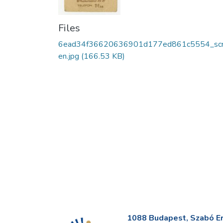
Files
6ead34f36620636901d177ed861c5554_sc
en.jpg
(166.53 KB)
1088 Budapest, Szabó Erv