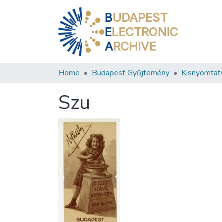
B
UDAPEST
E
LECTRONIC
A
RCHIVE
Home
Budapest Gyűjtemény
Kisnyomtat
Szu