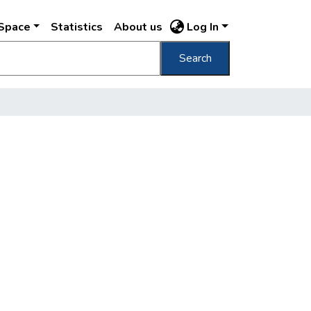
DSpace
Statistics
About us
Log In
Search