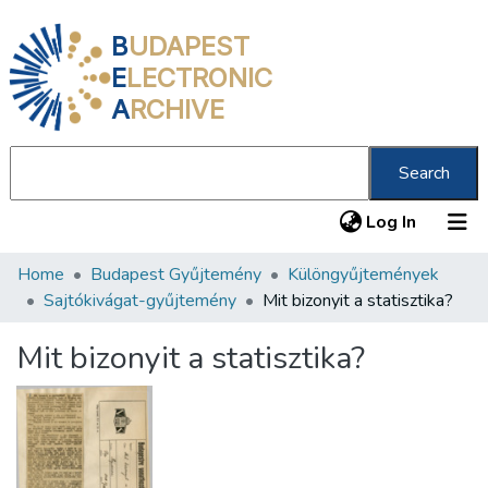
B
UDAPEST
E
LECTRONIC
A
RCHIVE
Search
(current
Log In
Home
Budapest Gyűjtemény
Különgyűjtemények
Communities & Collections
Sajtókivágat-gyűjtemény
Mit bizonyit a statisztika?
All of DSpace
Mit bizonyit a statisztika?
Statistics
About us