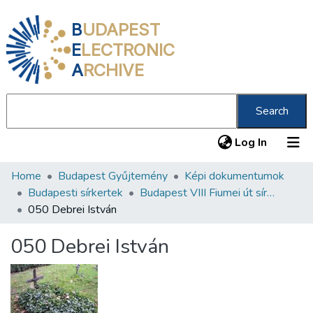
B
UDAPEST
E
LECTRONIC
A
RCHIVE
Search
(current
Log In
Home
Budapest Gyűjtemény
Képi dokumentumok
Communities & Collections
Budapesti sírkertek
Budapest VIII Fiumei út sírkert 1. rész
All of DSpace
050 Debrei István
Statistics
050 Debrei István
About us