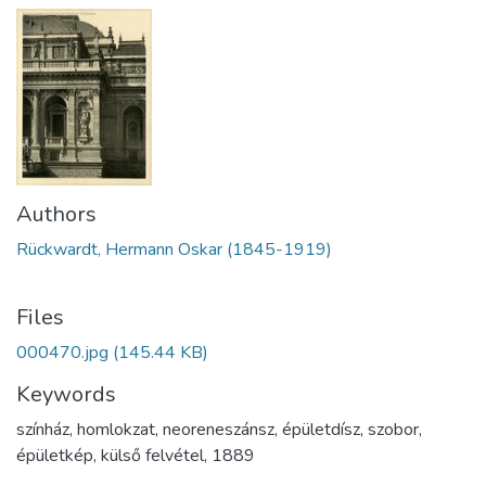
Authors
Rückwardt, Hermann Oskar (1845-1919)
Files
000470.jpg
(145.44 KB)
Keywords
színház
,
homlokzat
,
neoreneszánsz
,
épületdísz
,
szobor
,
épületkép
,
külső felvétel
,
1889