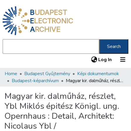
B
UDAPEST
E
LECTRONIC
A
RCHIVE
Search
(current
Log In
Home
Budapest Gyűjtemény
Képi dokumentumok
Communities & Collections
Budapest-képarchívum
Magyar kir. dalműház, részlet, Ybl Miklós épitész Königl. ung. Opernhaus : Detail, Architekt: Nicolaus Ybl /
All of DSpace
Magyar kir. dalműház, részlet,
Statistics
Ybl Miklós épitész Königl. ung.
About us
Opernhaus : Detail, Architekt:
Nicolaus Ybl /