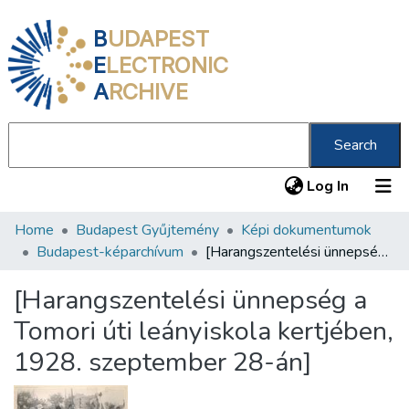
B
UDAPEST
E
LECTRONIC
A
RCHIVE
Search
(current
Log In
Home
Budapest Gyűjtemény
Képi dokumentumok
Communities & Collections
Budapest-képarchívum
[Harangszentelési ünnepség a Tomori úti leányiskola kertjében, 1928. szeptember 28-án]
All of DSpace
[Harangszentelési ünnepség a
Statistics
Tomori úti leányiskola kertjében,
About us
1928. szeptember 28-án]