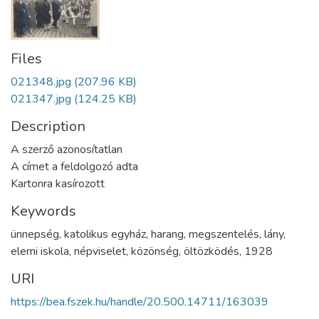
Files
021348.jpg
(207.96 KB)
021347.jpg
(124.25 KB)
Description
A szerző azonosítatlan
A címet a feldolgozó adta
Kartonra kasírozott
Keywords
ünnepség
,
katolikus egyház
,
harang
,
megszentelés
,
lány
,
elemi iskola
,
népviselet
,
közönség
,
öltözködés
,
1928
URI
https://bea.fszek.hu/handle/20.500.14711/163039