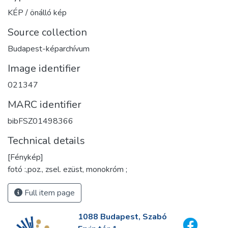
KÉP / önálló kép
Source collection
Budapest-képarchívum
Image identifier
021347
MARC identifier
bibFSZ01498366
Technical details
[Fénykép]
fotó :,poz., zsel. ezüst, monokróm ;
Full item page
1088 Budapest, Szabó