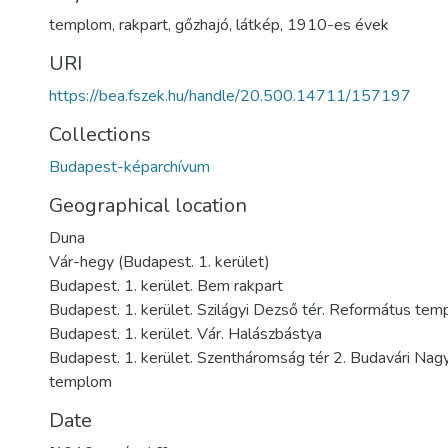
templom
,
rakpart
,
gőzhajó
,
látkép
,
1910-es évek
URI
https://bea.fszek.hu/handle/20.500.14711/157197
Collections
Budapest-képarchívum
Geographical location
Duna
Vár-hegy (Budapest. 1. kerület)
Budapest. 1. kerület. Bem rakpart
Budapest. 1. kerület. Szilágyi Dezső tér. Református te
Budapest. 1. kerület. Vár. Halászbástya
Budapest. 1. kerület. Szentháromság tér 2. Budavári Na
templom
Date