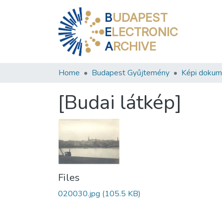
B
UDAPEST
E
LECTRONIC
A
RCHIVE
Home
Budapest Gyűjtemény
Képi doku
[Budai látkép]
Files
020030.jpg
(105.5 KB)