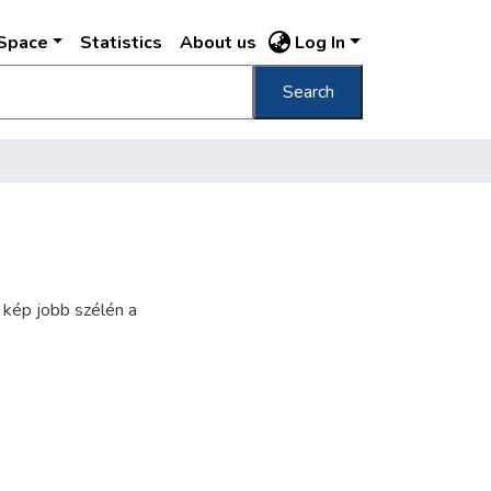
DSpace
Statistics
About us
Log In
Search
 kép jobb szélén a