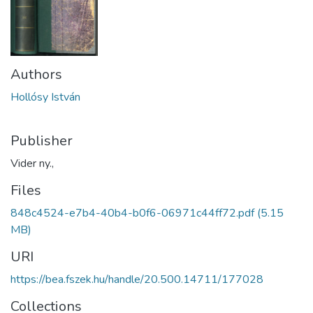
Authors
Hollósy István
Publisher
Vider ny.,
Files
848c4524-e7b4-40b4-b0f6-06971c44ff72.pdf
(5.15
MB)
URI
https://bea.fszek.hu/handle/20.500.14711/177028
Collections