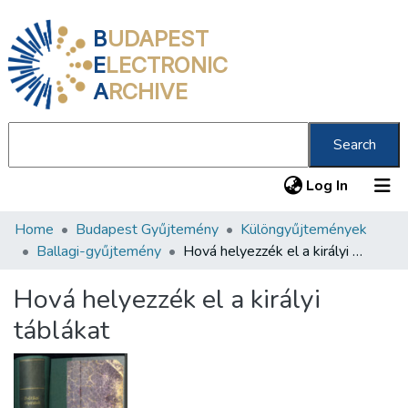
B
UDAPEST
E
LECTRONIC
A
RCHIVE
Search
(current
Log In
Home
Budapest Gyűjtemény
Különgyűjtemények
Communities & Collections
Ballagi-gyűjtemény
Hová helyezzék el a királyi táblákat
All of DSpace
Hová helyezzék el a királyi
Statistics
táblákat
About us