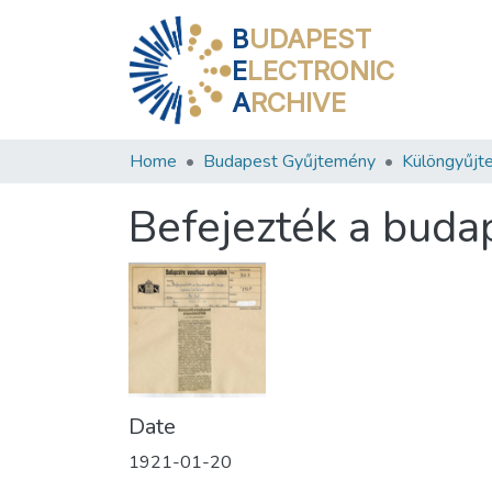
B
UDAPEST
E
LECTRONIC
A
RCHIVE
Home
Budapest Gyűjtemény
Különgyűjt
Befejezték a buda
Date
1921-01-20