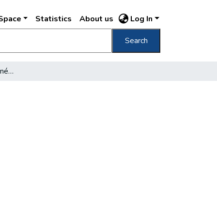
DSpace
Statistics
About us
Log In
Search
Befejezték a budapesti népszámlálást