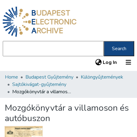
B
UDAPEST
E
LECTRONIC
A
RCHIVE
Search
(current
Log In
Home
Budapest Gyűjtemény
Különgyűjtemények
Communities & Collections
Sajtókivágat-gyűjtemény
All of DSpace
Mozgókönyvtár a villamoson és autóbuszon
Statistics
Mozgókönyvtár a villamoson és
About us
autóbuszon