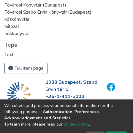
Fővárosi Könyvtár (Budapest)
Fővárosi Szabó Ervin Könyvtár (Budapest)
közkönyvtár
hálózat
fiókkönyvtár
Type
Text
Full item page
1088 Budapest, Szabó
Ervin tér 1.
+36-1-411-5000
info@fszek.hu
We collect and process your personal information for the
https://fszek.hu
following purposes:
Authentication, Preferences,
Acknowledgement and Statistics
.
To learn more, please read our
privacy policy
.