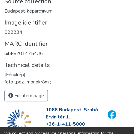
Source collection
Budapest-képarchívum
Image identifier
022834
MARC identifier
bibFSZ01475436
Technical details
[Fénykép]
fotó :,poz., monokróm ;
Full item page
1088 Budapest, Szabó
Ervin tér 1.
+36-1-411-5000
info@fszek.hu
We collect and process your personal information for the