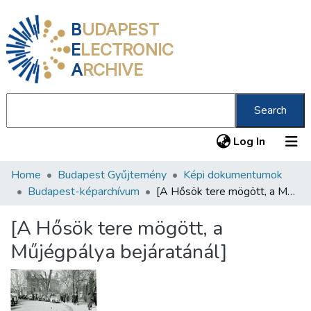
B
UDAPEST
E
LECTRONIC
A
RCHIVE
Search
(current
Log In
Home
Budapest Gyűjtemény
Képi dokumentumok
Communities & Collections
Budapest-képarchívum
[A Hősök tere mögött, a Műjégpálya bejáratánál]
All of DSpace
[A Hősök tere mögött, a
Statistics
Műjégpálya bejáratánál]
About us