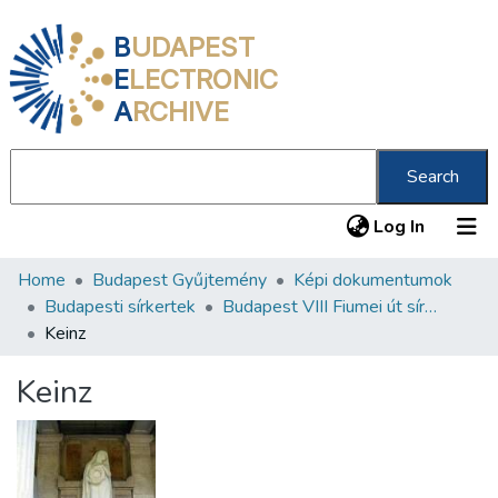
B
UDAPEST
E
LECTRONIC
A
RCHIVE
Search
(current
Log In
Home
Budapest Gyűjtemény
Képi dokumentumok
Communities & Collections
Budapesti sírkertek
Budapest VIII Fiumei út sírkert 3. rész
All of DSpace
Keinz
Statistics
Keinz
About us