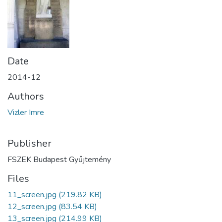
Date
2014-12
Authors
Vizler Imre
Publisher
FSZEK Budapest Gyűjtemény
Files
11_screen.jpg
(219.82 KB)
12_screen.jpg
(83.54 KB)
13_screen.jpg
(214.99 KB)