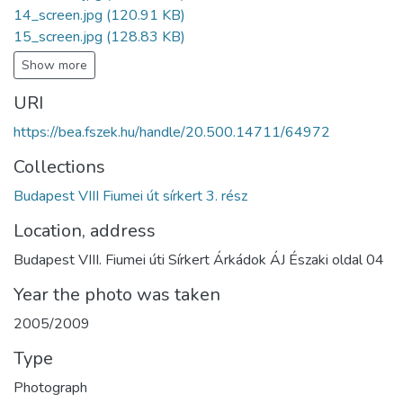
14_screen.jpg
(120.91 KB)
15_screen.jpg
(128.83 KB)
Show more
URI
https://bea.fszek.hu/handle/20.500.14711/64972
Collections
Budapest VIII Fiumei út sírkert 3. rész
Location, address
Budapest VIII. Fiumei úti Sírkert Árkádok ÁJ Északi oldal 04
Year the photo was taken
2005/2009
Type
Photograph