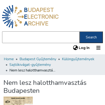
B
UDAPEST
E
LECTRONIC
A
RCHIVE
Search
(current
Log In
Home
Budapest Gyűjtemény
Különgyűjtemények
Communities & Collections
Sajtókivágat-gyűjtemény
All of DSpace
Nem lesz halotthamvasztás Budapesten
Statistics
Nem lesz halotthamvasztás
About us
Budapesten