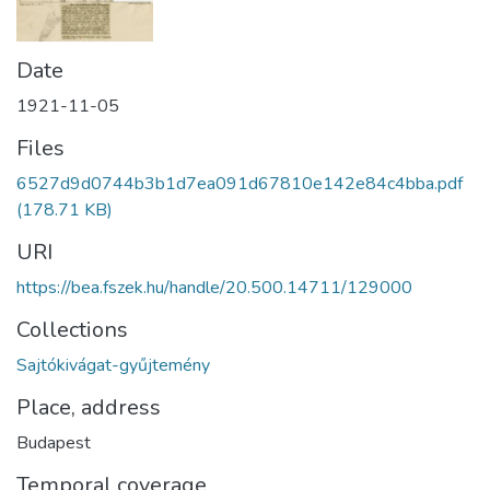
Date
1921-11-05
Files
6527d9d0744b3b1d7ea091d67810e142e84c4bba.pdf
(178.71 KB)
URI
https://bea.fszek.hu/handle/20.500.14711/129000
Collections
Sajtókivágat-gyűjtemény
Place, address
Budapest
Temporal coverage