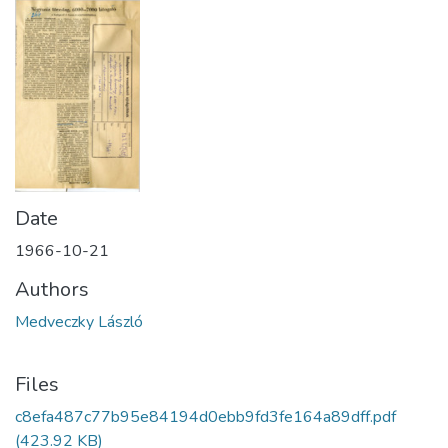
Date
1966-10-21
Authors
Medveczky László
Files
c8efa487c77b95e84194d0ebb9fd3fe164a89dff.pdf
(423.92 KB)