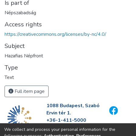
Is part of
Népszabadság
Access rights
https://creativecommons.org/licenses/by-nc/4.0/
Subject
Hazafias Népfront
Type
Text
Full item page
1088 Budapest, Szabó
Ervin tér 1.
+36-1-411-5000
info@fszek.hu
We collect and process your personal information for the
https://fszek.hu
following purposes:
Authentication, Preferences,