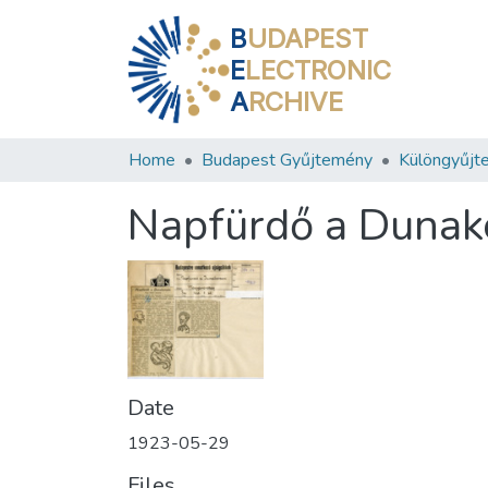
B
UDAPEST
E
LECTRONIC
A
RCHIVE
Home
Budapest Gyűjtemény
Különgyűjt
Napfürdő a Dunak
Date
1923-05-29
Files