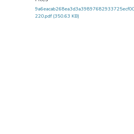
9a6eacab268ea3d3a39897682933725ecf0
220.pdf
(350.63 KB)