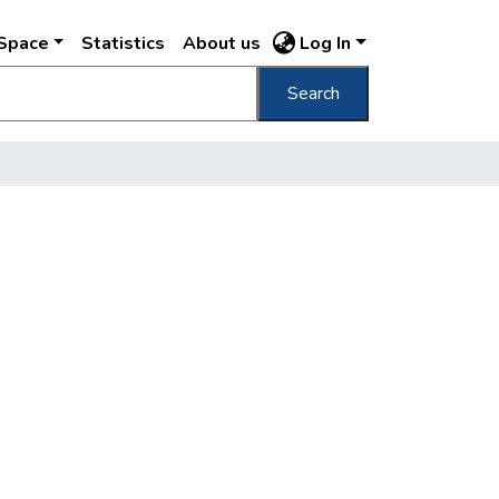
DSpace
Statistics
About us
Log In
Search